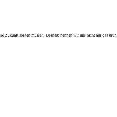
ünere Zukunft sorgen müssen. Deshalb nennen wir uns nicht nur das gr
 km): 6,4; CO2-Emission kombiniert (g/km): 145; CO2-Klasse: E.