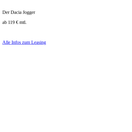
Der Dacia Jogger
ab 119 € mtl.
Dacia Jogger Eco-G 120 5-Sitzer: Gesamtverbrauch kombiniert (l/100 km): 7,4 (5
Alle Infos zum Leasing