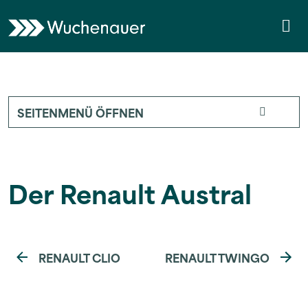
Weiter zum Inhalt
Skip to footer
Me
SEITENMENÜ ÖFFNEN
Der Renault Austral
RENAULT CLIO
RENAULT TWINGO