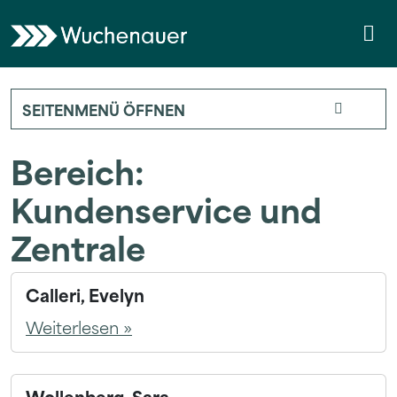
Weiter zum Inhalt
Skip to footer
Me
SEITENMENÜ ÖFFNEN
Bereich:
Kundenservice und
Zentrale
Calleri, Evelyn
Weiterlesen »
Wollenberg, Sara