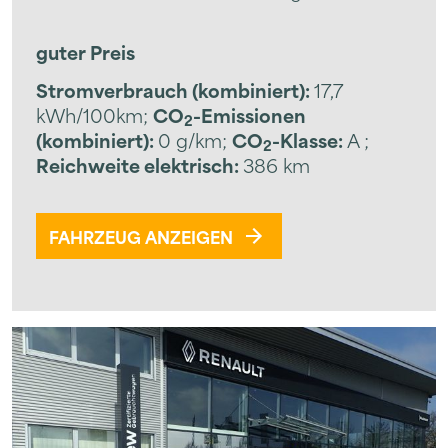
guter Preis
Stromverbrauch (kombiniert):
17,7
kWh/100km
;
CO
-Emissionen
2
(kombiniert):
0 g/km
;
CO
-Klasse:
A
;
2
Reichweite elektrisch:
386 km
FAHRZEUG ANZEIGEN