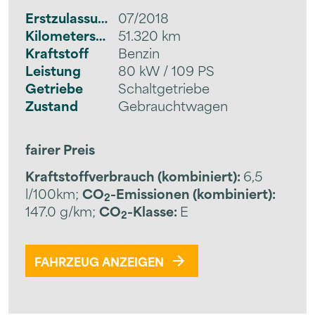
Erstzulassung
07/2018
Kilometerstand
51.320 km
Kraftstoff
Benzin
Leistung
80 kW / 109 PS
Getriebe
Schaltgetriebe
Zustand
Gebrauchtwagen
fairer Preis
Kraftstoffverbrauch (kombiniert):
6,5
l/100km
;
CO
-Emissionen (kombiniert):
2
147.0 g/km
;
CO
-Klasse:
E
2
FAHRZEUG ANZEIGEN