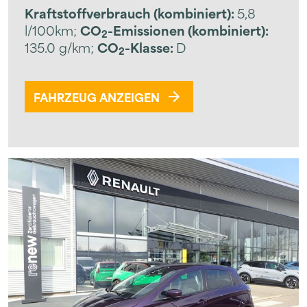
Kraftstoffverbrauch (kombiniert):
5,8
l/100km
;
CO
-Emissionen (kombiniert):
2
135.0 g/km
;
CO
-Klasse:
D
2
FAHRZEUG ANZEIGEN