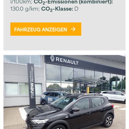
l/100km
;
CO
-Emissionen (kombiniert):
2
130.0 g/km
;
CO
-Klasse:
D
2
FAHRZEUG ANZEIGEN