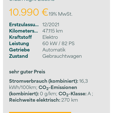
10.990 €
19% MwSt.
Erstzulassung
12/2021
Kilometerstand
47.115 km
Kraftstoff
Elektro
Leistung
60 kW / 82 PS
Getriebe
Automatik
Zustand
Gebrauchtwagen
sehr guter Preis
Stromverbrauch (kombiniert):
16,3
kWh/100km
;
CO
-Emissionen
2
(kombiniert):
0 g/km
;
CO
-Klasse:
A
;
2
Reichweite elektrisch:
270 km