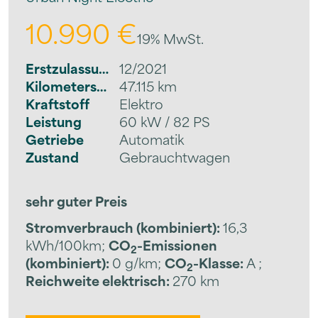
10.990 €
19% MwSt.
Erstzulassung
12/2021
Kilometerstand
47.115 km
Kraftstoff
Elektro
Leistung
60 kW / 82 PS
Getriebe
Automatik
Zustand
Gebrauchtwagen
sehr guter Preis
Stromverbrauch (kombiniert):
16,3
kWh/100km
;
CO
-Emissionen
2
(kombiniert):
0 g/km
;
CO
-Klasse:
A
;
2
Reichweite elektrisch:
270 km