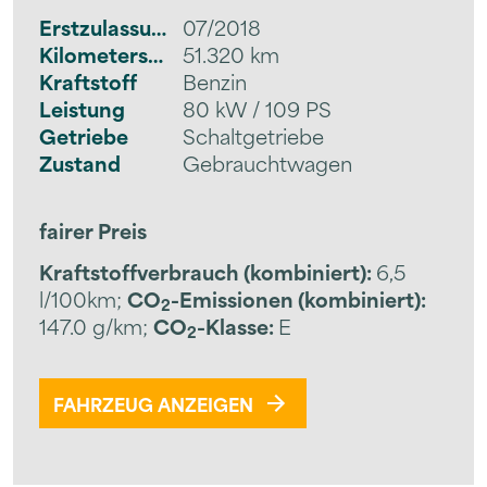
Erstzulassung
07/2018
Kilometerstand
51.320 km
Kraftstoff
Benzin
Leistung
80 kW / 109 PS
Getriebe
Schaltgetriebe
Zustand
Gebrauchtwagen
fairer Preis
Kraftstoffverbrauch (kombiniert):
6,5
l/100km
;
CO
-Emissionen (kombiniert):
2
147.0 g/km
;
CO
-Klasse:
E
2
FAHRZEUG ANZEIGEN