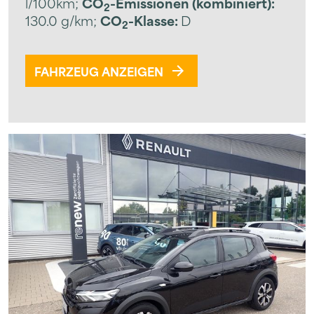
l/100km
;
CO
-Emissionen (kombiniert):
2
130.0 g/km
;
CO
-Klasse:
D
2
FAHRZEUG ANZEIGEN