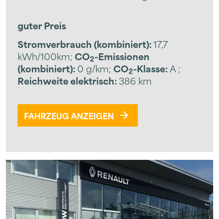
guter Preis
Stromverbrauch (kombiniert):
17,7
kWh/100km
;
CO
-Emissionen
2
(kombiniert):
0 g/km
;
CO
-Klasse:
A
;
2
Reichweite elektrisch:
386 km
FAHRZEUG ANZEIGEN