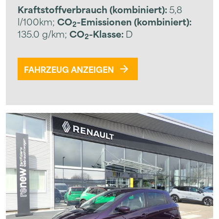
Kraftstoffverbrauch (kombiniert):
5,8
l/100km
;
CO
-Emissionen (kombiniert):
2
135.0 g/km
;
CO
-Klasse:
D
2
FAHRZEUG ANZEIGEN