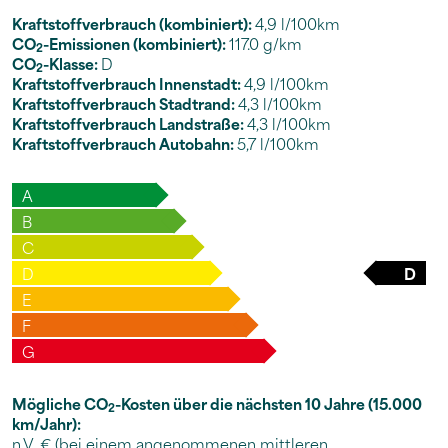
Kraftstoffverbrauch (kombiniert):
4,9 l/100km
CO
-Emissionen (kombiniert):
117.0 g/km
2
CO
-Klasse:
D
2
Kraftstoffverbrauch Innenstadt:
4,9 l/100km
Kraftstoffverbrauch Stadtrand:
4,3 l/100km
Kraftstoffverbrauch Landstraße:
4,3 l/100km
Kraftstoffverbrauch Autobahn:
5,7 l/100km
A
B
C
D
D
E
F
G
Mögliche CO
-Kosten über die nächsten 10 Jahre (15.000
2
km/Jahr):
n.V. € (bei einem angenommenen mittleren