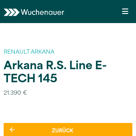
Weiter zum Inhalt
Skip to footer
Me
RENAULT ARKANA
Arkana R.S. Line E-
TECH 145
21.390 €
ZURÜCK