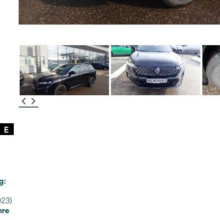
E
g:
023)
hre