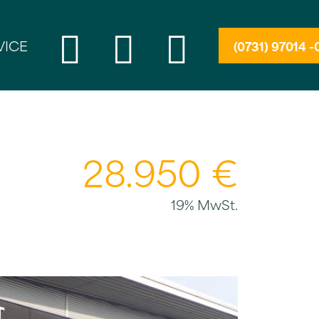
VICE
(0731) 97014 -
28.950 €
19% MwSt.