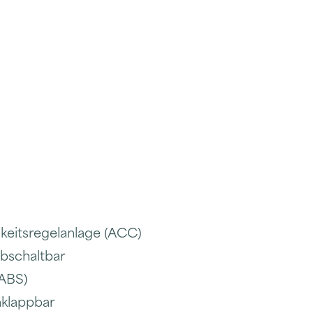
keitsregelanlage (ACC)
abschaltbar
(ABS)
nklappbar