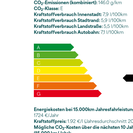
CO
-Emissionen (kombiniert):
146.0 g/km
2
CO
-Klasse:
E
2
Kraftstoffverbrauch Innenstadt:
7,9 l/100km
Kraftstoffverbrauch Stadtrand:
5,9 l/100km
Kraftstoffverbrauch Landstraße:
5,5 l/100km
Kraftstoffverbrauch Autobahn:
7,1 l/100km
A
B
C
D
E
F
G
Energiekosten bei 15.000km Jahresfahrleistun
1724 €/Jahr
Kraftstoffpreis:
1.92 €/l (Jahresdurchschnitt 2
Mögliche CO
-Kosten über die nächsten 10 Ja
2
(15.000 km/Jahr):