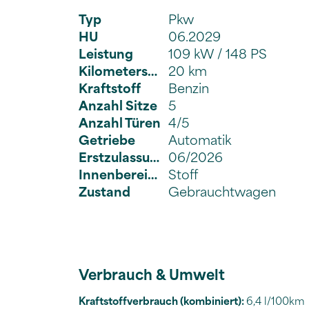
Typ
Pkw
HU
06.2029
Leistung
109 kW / 148 PS
Kilometerstand
20 km
Kraftstoff
Benzin
Anzahl Sitze
5
Anzahl Türen
4/5
Getriebe
Automatik
Erstzulassung
06/2026
Innenbereich
Stoff
Zustand
Gebrauchtwagen
Verbrauch & Umwelt
Kraftstoffverbrauch (kombiniert):
6,4 l/100km