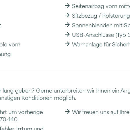
Seitenairbag vorn mitt
Sitzbezug / Polsterung
t
Sonnenblenden mit Spi
USB-Anschlüsse (Typ C
ole vorn
Warnanlage für Sicher
nung
Zahlung geben? Gerne unterbreiten wir Ihnen ein An
ünstigen Konditionen möglich.
ahrt um vorherige
Wir freuen uns auf Ihr
970-140.
fehler. Irrtum und