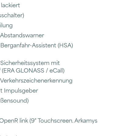
lackiert
chalter)
ilung
: Abstandswarner
 Berganfahr-Assistent (HSA)
 Sicherheitssystem mit
 (ERA GLONASS / eCall)
: Verkehrszeichenerkennung
it Impulsgeber
ußensound)
OpenR link (9" Touchscreen. Arkamys