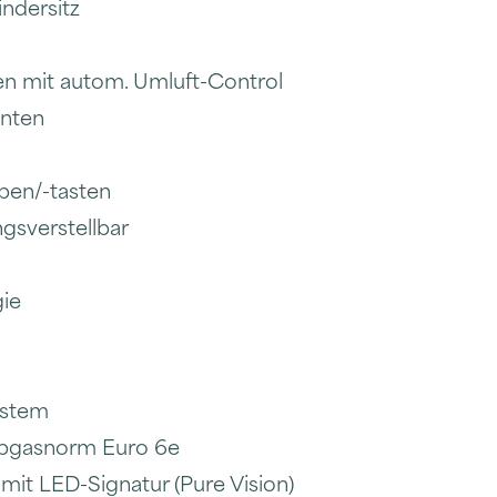
indersitz
n mit autom. Umluft-Control
inten
pen/-tasten
ngsverstellbar
ie
ystem
Abgasnorm Euro 6e
mit LED-Signatur (Pure Vision)