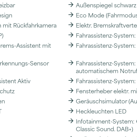
eizbar
Außenspiegel schwarz 
esign
Eco Mode (Fahrmoduss
ich mit Rückfahrkamera
Elektr. Bremskraftverte
P)
Fahrassistenz-System
brems-Assistent mit
Fahrassistenz-System:
erkennungs-Sensor
Fahrassistenz-System:
automatischem Notruf
istent Aktiv
Fahrassistenz-System
schutz
Fensterheber elektr. m
en
Geräuschsimulator (A
T
Heckleuchten LED
Infotainment-System: 
Classic Sound. DAB+)