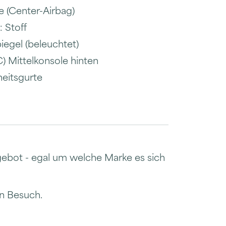
e (Center-Airbag)
: Stoff
egel (beleuchtet)
) Mittelkonsole hinten
heitsgurte
gebot - egal um welche Marke es sich
en Besuch.