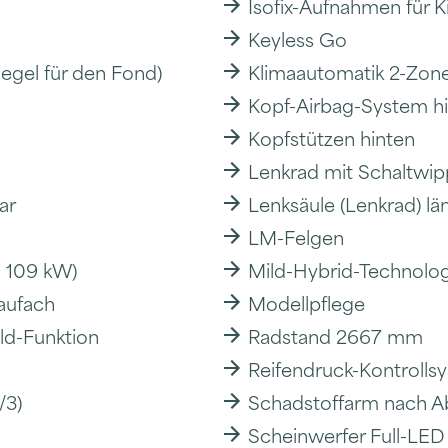
Isofix-Aufnahmen für K
Keyless Go
iegel für den Fond)
Klimaautomatik 2-Zone
Kopf-Airbag-System h
Kopfstützen hinten
Lenkrad mit Schaltwip
ar
Lenksäule (Lenkrad) lä
LM-Felgen
- 109 kW)
Mild-Hybrid-Technolog
aufach
Modellpflege
ld-Funktion
Radstand 2667 mm
Reifendruck-Kontrolls
/3)
Schadstoffarm nach 
Scheinwerfer Full-LED 