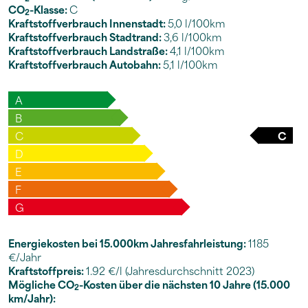
CO
-Klasse:
C
2
Kraftstoffverbrauch Innenstadt:
5,0 l/100km
Kraftstoffverbrauch Stadtrand:
3,6 l/100km
Kraftstoffverbrauch Landstraße:
4,1 l/100km
Kraftstoffverbrauch Autobahn:
5,1 l/100km
A
B
C
C
D
E
F
G
Energiekosten bei 15.000km Jahresfahrleistung:
1185
€/Jahr
Kraftstoffpreis:
1.92 €/l (Jahresdurchschnitt 2023)
Mögliche CO
-Kosten über die nächsten 10 Jahre (15.000
2
km/Jahr):