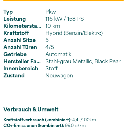
Typ
Pkw
Leistung
116 kW / 158 PS
Kilometerstand
10 km
Kraftstoff
Hybrid (Benzin/Elektro)
Anzahl Sitze
5
Anzahl Türen
4/5
Getriebe
Automatik
Hersteller Farbe
Stahl-grau Metallic, Black Pearl
Innenbereich
Stoff
Zustand
Neuwagen
Verbrauch & Umwelt
Kraftstoffverbrauch (kombiniert):
4,4 l/100km
CO
-Emissionen (kombiniert):
99.0 g/km
2