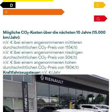
D
E
F
G
Mögliche CO
-Kosten über die nächsten 10 Jahre (15.000
2
km/Jahr):
n.V. € (bei einem angenommenen mittleren
durchschnittlichen CO
-Preis von 115€/t)
2
n.V. € (bei einem angenommenen niedrigen
durchschnittlichen CO
-Preis von 50€/t)
2
n.V. € (bei einem angenommenen hohen
durchschnittlichen CO
-Preis von 190€/t)
2
Kraftfahrzeugsteuer:
n.V. €/Jahr