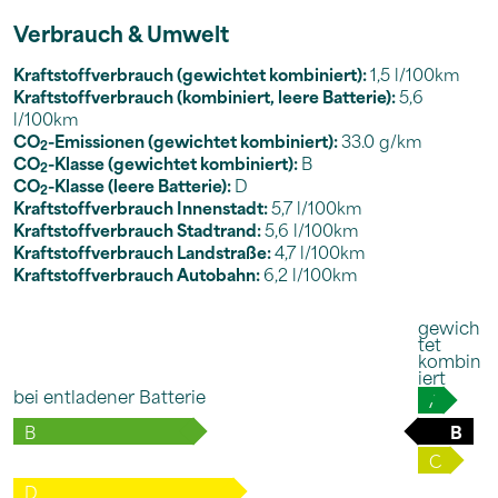
Verbrauch & Umwelt
Kraftstoffverbrauch (gewichtet kombiniert):
1,5 l/100km
Kraftstoffverbrauch (kombiniert, leere Batterie):
5,6
l/100km
CO
-Emissionen (gewichtet kombiniert):
33.0 g/km
2
CO
-Klasse (gewichtet kombiniert):
B
2
CO
-Klasse (leere Batterie):
D
2
Kraftstoffverbrauch Innenstadt:
5,7 l/100km
Kraftstoffverbrauch Stadtrand:
5,6 l/100km
Kraftstoffverbrauch Landstraße:
4,7 l/100km
Kraftstoffverbrauch Autobahn:
6,2 l/100km
gewich
tet
kombin
iert
bei entladener Batterie
A
B
B
C
D